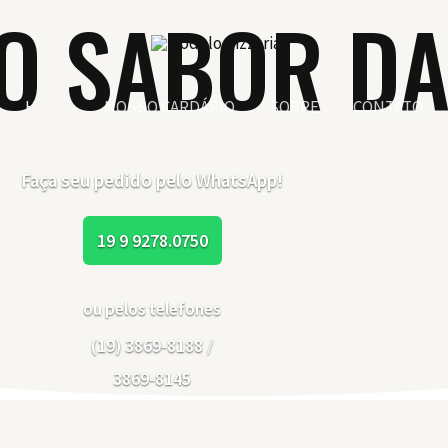
O SABOR DA
HOME
NOSSO CARDÁPIO
SOBRE
CONTATO
Faça seu pedido pelo WhatsApp!
19 9 9278.0750
ou pelos telefones
(19) 3869-8188
/
3869-8145