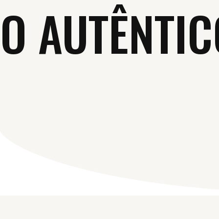
O AUTÊNTIC
Ir
para
o
conteúdo